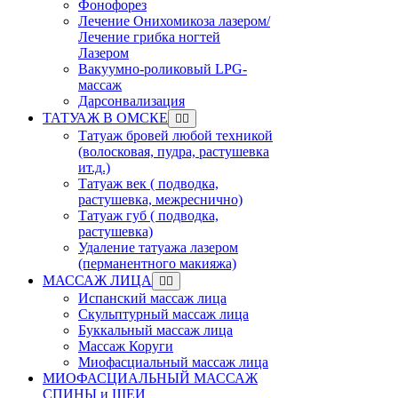
Фонофорез
Лечение Онихомикоза лазером/
Лечение грибка ногтей
Лазером
Вакуумно-роликовый LPG-
массаж
Дарсонвализация
ТАТУАЖ В ОМСКЕ
Татуаж бровей любой техникой
(волосковая, пудра, растушевка
ит.д.)
Татуаж век ( подводка,
растушевка, межреснично)
Татуаж губ ( подводка,
растушевка)
Удаление татуажа лазером
(перманентного макияжа)
МАССАЖ ЛИЦА
Испанский массаж лица
Скульптурный массаж лица
Буккальный массаж лица
Массаж Коруги
Миофасциальный массаж лица
МИОФАСЦИАЛЬНЫЙ МАССАЖ
СПИНЫ и ШЕИ