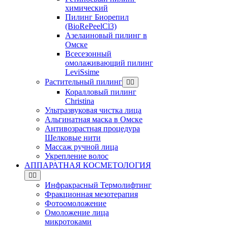
химический
Пилинг Биорепил
(BioRePeelCl3)
Азелаиновый пилинг в
Омске
Всесезонный
омолаживающий пилинг
LeviSsime
Растительный пилинг
Коралловый пилинг
Christina
Ультразвуковая чистка лица
Альгинатная маска в Омске
Антивозрастная процедура
Шелковые нити
Массаж ручной лица
Укрепление волос
АППАРАТНАЯ КОСМЕТОЛОГИЯ
Инфракрасный Термолифтинг
Фракционная мезотерапия
Фотоомоложение
Омоложение лица
микротоками