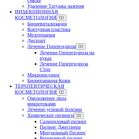
Омске
Удаление Татуажа лазером
ИНЪЕКЦИОННАЯ
КОСМЕТОЛОГИЯ
Биоревитализация
Контурная пластика
Мезотерапия
Диспорт
Лечение Гипергидроза
Лечение Гипергидроза на
руках
Лечение Гипергидроза
Стоп
Микронидлинг
Биорепарация Кожи
ТЕРАПЕВТИЧЕСКАЯ
КОСМЕТОЛОГИЯ
Омоложение лица
микротоками
Лечение угревой болезни
Химические пилинги
Салициловый пилинг
Пилинг Джесснера
Миндальный Пилинг
Ретиноевый пилинг