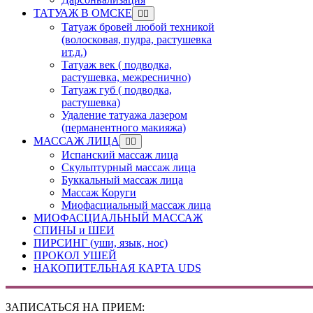
ТАТУАЖ В ОМСКЕ
Татуаж бровей любой техникой
(волосковая, пудра, растушевка
ит.д.)
Татуаж век ( подводка,
растушевка, межреснично)
Татуаж губ ( подводка,
растушевка)
Удаление татуажа лазером
(перманентного макияжа)
МАССАЖ ЛИЦА
Испанский массаж лица
Скульптурный массаж лица
Буккальный массаж лица
Массаж Коруги
Миофасциальный массаж лица
МИОФАСЦИАЛЬНЫЙ МАССАЖ
СПИНЫ и ШЕИ
ПИРСИНГ (уши, язык, нос)
ПРОКОЛ УШЕЙ
НАКОПИТЕЛЬНАЯ КАРТА UDS
ЗАПИСАТЬСЯ НА ПРИЕМ: