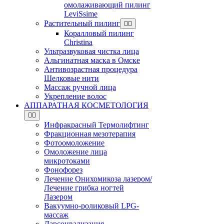
омолаживающий пилинг
LeviSsime
Растительный пилинг
Коралловый пилинг
Christina
Ультразвуковая чистка лица
Альгинатная маска в Омске
Антивозрастная процедура
Шелковые нити
Массаж ручной лица
Укрепление волос
АППАРАТНАЯ КОСМЕТОЛОГИЯ
Инфракрасный Термолифтинг
Фракционная мезотерапия
Фотоомоложение
Омоложение лица
микротоками
Фонофорез
Лечение Онихомикоза лазером/
Лечение грибка ногтей
Лазером
Вакуумно-роликовый LPG-
массаж
Дарсонвализация