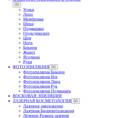
Усики
Лицо
Межбровье
Щеки
Подмышки
Грудь/декольте
Шея
Ноги
Бикини
Живот
Ягодицы
Руки
ФОТОЭПИЛЯЦИЯ
Фотоэпиляция Бикини
Фотоэпиляция Ног
Фотоэпиляция Лица
Фотоэпиляция Рук
Фотоэпиляция Подмышек
ВОСКОВАЯ ЭПИЛЯЦИЯ
ЛАЗЕРНАЯ КОСМЕТОЛОГИЯ
Лазерное омоложение
Лазерная Биоревитализация
Лечение Розацеа лазером