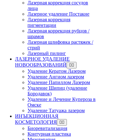
Лазерная коррекция сосудов
лица
Лазерное удаление Постакне
Лазерная коррекция
пигментации
Лазерная коррекция рубцов /
шрамов
Лазерная шлифовка растяжек /
стрий
Лазерный пилинг
ЛАЗЕРНОЕ УДАЛЕНИЕ
НОВООБРАЗОВАНИЙ
Удаление Кератом Лазером
Удаление Ангиом лазером
Удаление Папиллом Лазером
Удаление Шипиц (удаление
Бородавок)
Удаление и Лечение Купероза в
Омске
Удаление Татуажа лазером
ИНЪЕКЦИОННАЯ
КОСМЕТОЛОГИЯ
Биоревитализация
Контурная пластика
Мезотерапия